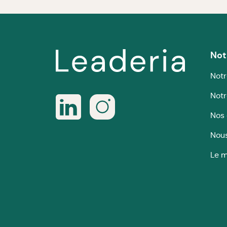
Not
Notr
Notr
Nos 
Nous
Le m