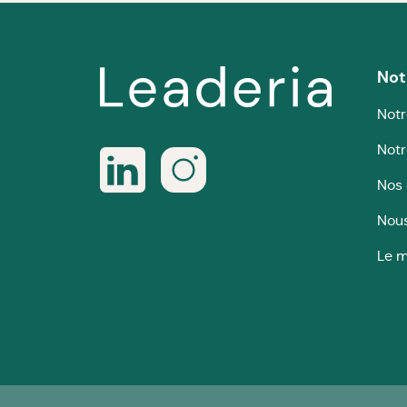
Not
Notr
Notr
Nos 
Nous
Le m