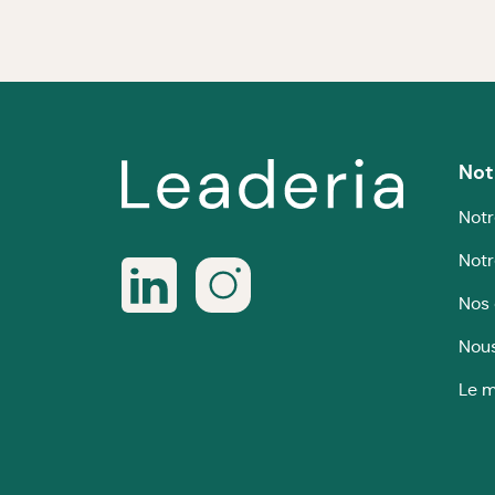
Not
Notr
Notr
Nos 
Nous
Le m