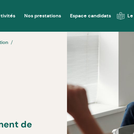
tivités
Nos prestations
Espace candidats
Le
tion
ment de