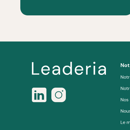
Not
Notr
Notr
Nos 
Nous
Le m