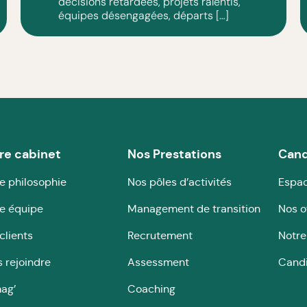
décisions retardées, projets ralentis,
équipes désengagées, départs […]
re cabinet
Nos Prestations
Cand
e philosophie
Nos pôles d’activités
Espac
e équipe
Management de transition
Nos o
clients
Recrutement
Notre
 rejoindre
Assessment
Cand
ag’
Coaching