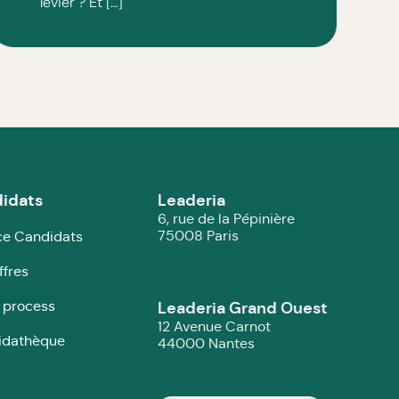
levier ? Et […]
idats
Leaderia
6, rue de la Pépinière
75008 Paris
e Candidats
ffres
 process
Leaderia Grand Ouest
12 Avenue Carnot
idathèque
44000 Nantes