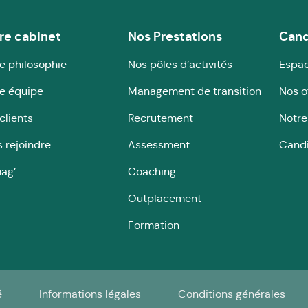
re cabinet
Nos Prestations
Cand
e philosophie
Nos pôles d’activités
Espac
e équipe
Management de transition
Nos o
clients
Recrutement
Notre
 rejoindre
Assessment
Cand
ag’
Coaching
Outplacement
Formation
é
Informations légales
Conditions générales