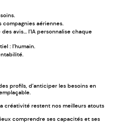
esoins.
les compagnies aériennes.
e des avis… l’IA personnalise chaque
el : l’humain.
tabilité.
des profils, d’anticiper les besoins en
remplaçable.
 la créativité restent nos meilleurs atouts
 Mieux comprendre ses capacités et ses