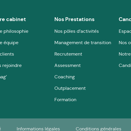
re cabinet
Nos Prestations
Cand
e philosophie
Nos pôles d’activités
Espac
e équipe
Management de transition
Nos o
clients
Recrutement
Notre
 rejoindre
Assessment
Cand
ag’
Coaching
Outplacement
Formation
é
Informations légales
Conditions générales