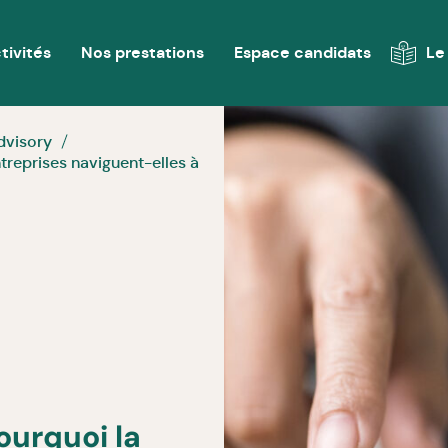
tivités
Nos prestations
Espace candidats
Le
dvisory
treprises naviguent-elles à
ourquoi la