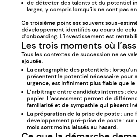
de détecter des talents et du potentiel i
larges, y compris lorsqu’ils ne sont pas e
Ce troisième point est souvent sous-estimé.
développement identifiés au cours de celui
d’onboarding. L’investissement est rentabil
Les trois moments où l’ass
Tous les contextes de succession ne se valen
ajoutée.
La cartographie des potentiels
: lorsqu’u
présentent le potentiel nécessaire pour a
urgence, est infiniment plus fiable que 
L’arbitrage entre candidats internes :
deu
papier. L’assessment permet de différenci
familiarité et de sympathie qui pèsent in
La préparation de la prise de poste :
une f
développement pré-prise de poste : sur q
mois sont moins laissés au hasard.
Ce que la démarche deman