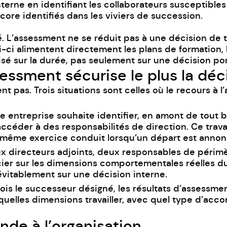
nterne en identifiant les collaborateurs susceptibles
ncore identifiés dans les viviers de succession.
 L’assessment ne se réduit pas à une décision de t
-ci alimentent directement les plans de formation, 
isé sur la durée, pas seulement sur une décision po
essment sécurise le plus la déc
t pas. Trois situations sont celles où le recours à l
ne entreprise souhaite identifier, en amont de tout
ccéder à des responsabilités de direction. Ce trava
le même exercice conduit lorsqu’un départ est annon
x directeurs adjoints, deux responsables de périmètr
er sur les dimensions comportementales réelles du p
évitablement sur une décision interne.
ois le successeur désigné, les résultats d’assessme
uelles dimensions travailler, avec quel type d’acc
de à l’organisation