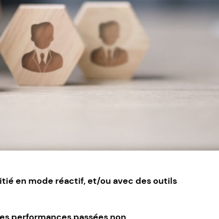
nitié en mode réactif, et/ou avec des outils
u des performances passées non