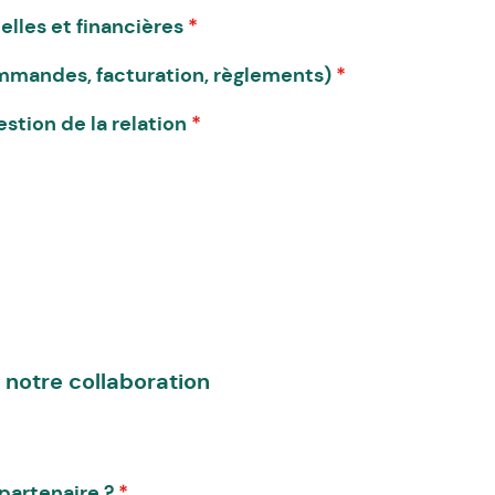
elles et financières
*
commandes, facturation, règlements)
*
estion de la relation
*
e notre collaboration
partenaire ?
*