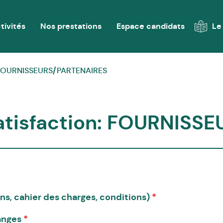
tivités
Nos prestations
Espace candidats
Le
 : FOURNISSEURS/PARTENAIRES
atisfaction: FOURNISS
ins, cahier des charges, conditions)
*
hanges
*