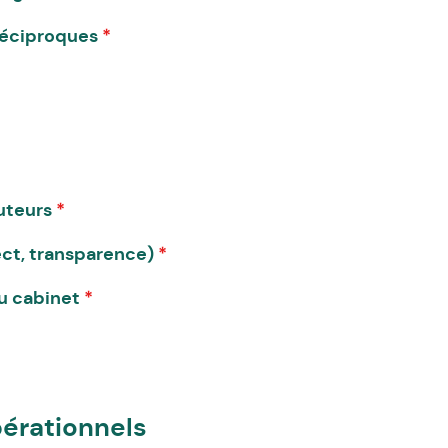
 réciproques
*
cuteurs
*
pect, transparence)
*
du cabinet
*
pérationnels